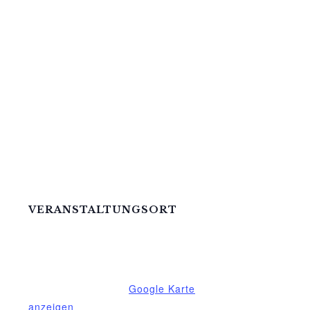
VERANSTALTUNGSORT
Mittelhof Gessin – Dorfhaus
Gessin 7a
Basedow
,
Mecklenburg-Vorpommern
17139
Deutschland
Google Karte
anzeigen