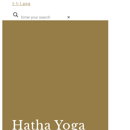
✕
Hatha Yoga