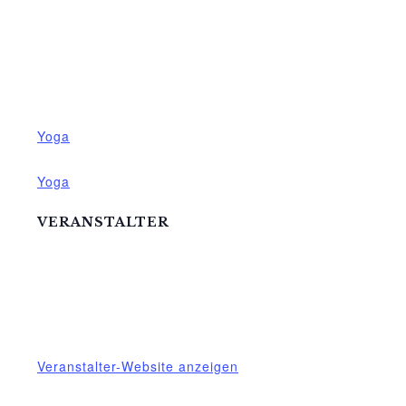
Datum:
18.Dezember.2025
Zeit:
18:00 - 19:30
Veranstaltungskategorie:
Yoga
Veranstaltung-Tags:
Yoga
VERANSTALTER
Mittelhof Gessin e.V.
Telefon
03995718305
E-Mail
mittelhof-gessin@t-online.de
Veranstalter-Website anzeigen