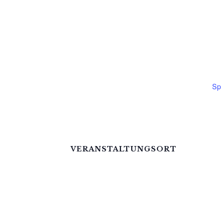
D
18
Ze
17
Ve
Sp
VERANSTALTUNGSORT
Mittelhof Gessin – Auf der Tenne
Gessin 7 b
Basedow OT Gessin
,
M-V
17139
Deutschl