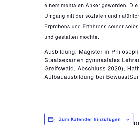
osteopathe-nyon-cabinet-monney
einem mentalen Anker geworden. Die B
Umgang mit der sozialen und natürlich
Erprobens und Erfahrens seiner selb
und gestalten möchte.
Ausbildung: Magister in Philosophi
Staatsexamen gymnasiales Lehramt
Greifswald, Abschluss 2020), Hat
Aufbauausbildung bei BewusstSei
Zum Kalender hinzufügen
D