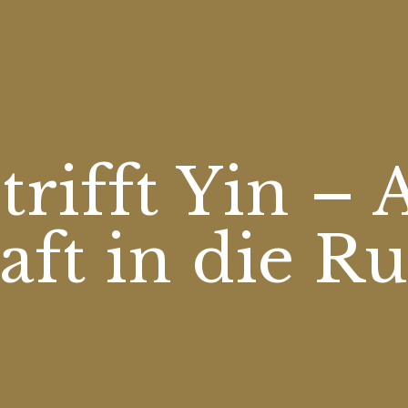
trifft Yin – 
aft in die R