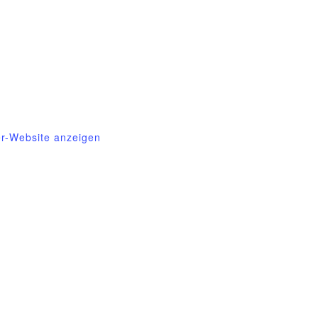
essin e.V.
305
gessin@t-online.de
er-Website anzeigen