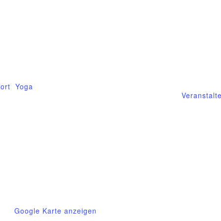
atum:
Mittelhof G
.März
Telefon
it:
03995718
:30 - 18:45
E-Mail
ranstaltungskategorien:
mittelhof-
ort
,
Yoga
Veranstalt
and
Google Karte anzeigen