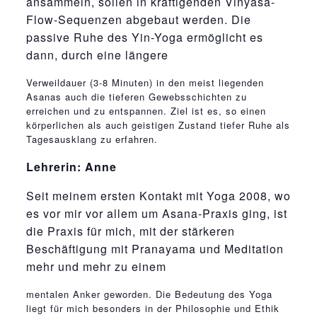
ansammeln, sollen in kräftigenden Vinyasa-
Flow-Sequenzen abgebaut werden. Die
passive Ruhe des Yin-Yoga ermöglicht es
dann, durch eine längere
relaisvih12
Verweildauer (3-8 Minuten) in den meist liegenden
Asanas auch die tieferen Gewebsschichten zu
erreichen und zu entspannen. Ziel ist es, so einen
körperlichen als auch geistigen Zustand tiefer Ruhe als
Tagesausklang zu erfahren.
Lehrerin: Anne
Seit meinem ersten Kontakt mit Yoga 2008, wo
es vor mir vor allem um Asana-Praxis ging, ist
die Praxis für mich, mit der stärkeren
Beschäftigung mit Pranayama und Meditation
mehr und mehr zu einem
osteopathe-nyon-cabinet-monney
mentalen Anker geworden. Die Bedeutung des Yoga
liegt für mich besonders in der Philosophie und Ethik