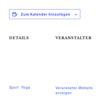
Zum Kalender hinzufügen
DETAILS
VERANSTALTER
Mittelhof Gessin e.V.
Datum:
20.Mai
Telefon
03995718305
Zeit:
17:30 - 18:45
E-Mail
mittelhof-gessin@t-
Veranstaltungskateg
online.de
orien:
Sport
,
Yoga
Veranstalter-Website
anzeigen