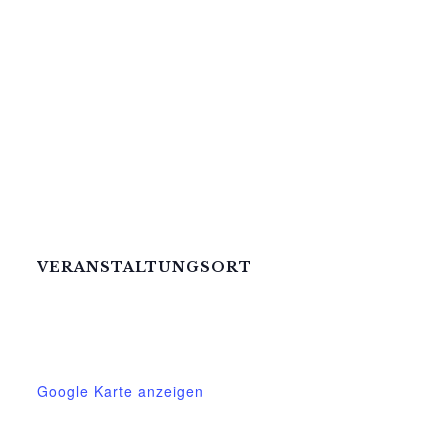
VERANSTALTUNGSORT
Mittelhof Gessin – Auf der Tenne
Gessin 7 b
Basedow OT Gessin
,
M-V
17139
Deutschland
Google Karte anzeigen
Telefon