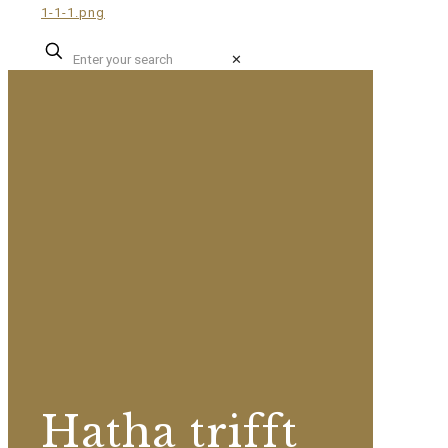
✕
Hatha trifft