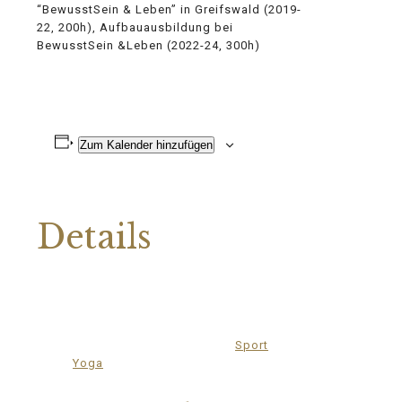
“BewusstSein & Leben” in Greifswald (2019-
22, 200h), Aufbauausbildung bei
BewusstSein &Leben (2022-24, 300h)
Zum Kalender hinzufügen
Details
Datum:
4.November
Zeit:
17:30 - 18:45
Veranstaltungskategorien:
Sport
,
Yoga