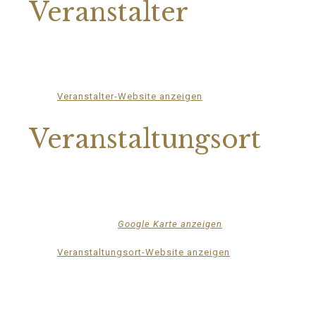
Veranstalter
Mittelhof Gessin e.V.
Telefon
03995718305
E-Mail
mittelhof-gessin@t-online.de
Veranstalter-Website anzeigen
Veranstaltungsort
Mittelhof Gessin – Auf der Tenne
Gessin 7 b
Basedow OT Gessin
,
M-V
17139
Deutschland
Google Karte anzeigen
Telefon
03995718305
Veranstaltungsort-Website anzeigen