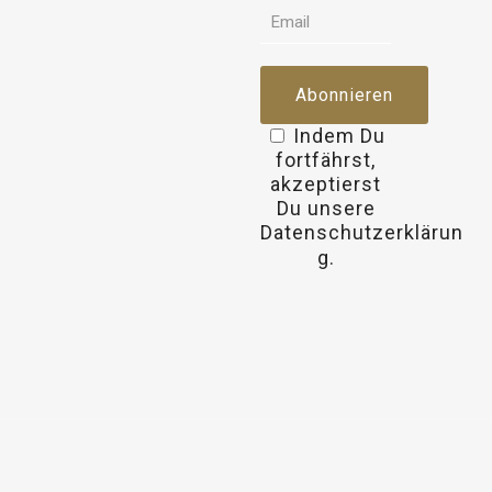
Indem Du
fortfährst,
akzeptierst
Du unsere
Datenschutzerklärun
osteopathe-
g.
nyon-
cabinet-
monney