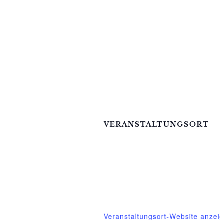
VERANSTALTUNGSORT
Mittelhof Gessin – Auf der Tenn
Gessin 7 b
Basedow OT Gessin
,
M-V
17139
Telefon
03995718305
Veranstaltungsort-Website anze