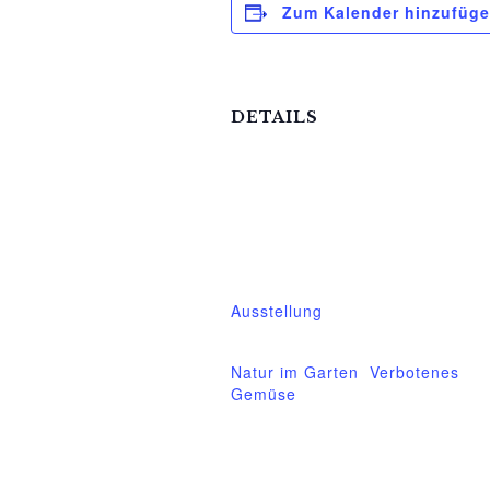
Zum Kalender hinzufüg
DETAILS
Beginn:
5.Mai.2023
Ende:
25.Mai.2023
Veranstaltungskategorie:
Ausstellung
Veranstaltung-Tags:
Natur im Garten
,
Verbotenes
Gemüse