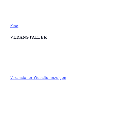
20:00 - 22:00
Eintritt:
€4,50
Veranstaltungskategorie:
Kino
VERANSTALTER
Mittelhof Gessin e.V.
Telefon
03995718305
E-Mail
mittelhof-gessin@t-online.de
Veranstalter-Website anzeigen