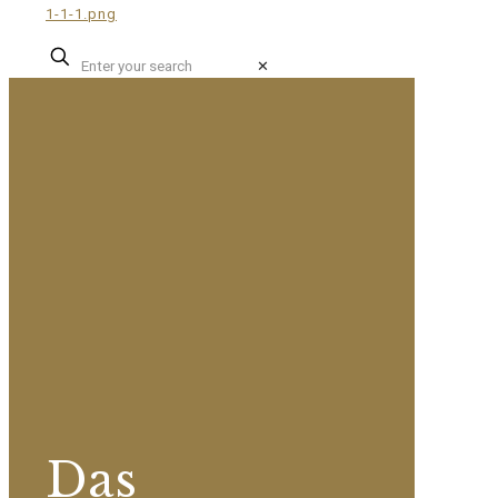
✕
Das