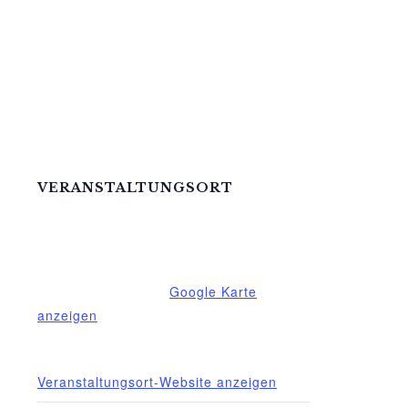
VERANSTALTUNGSORT
Mittelhof Gessin – Dorfhaus
Gessin 7a
Basedow
,
Mecklenburg-Vorpommern
17139
Deutschland
Google Karte
anzeigen
Telefon
015222604970
Veranstaltungsort-Website anzeigen