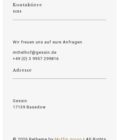
Kontaktiere
osteopathe-nyon-cabinet-monney
uns
Wir freuen uns auf eure Anfragen.
mittelhof@gessin.de
+49 (0) 3 9957 299816
Adresse
Gessin
17139 Basedow
© 2026 Betheme by
Muffin group
| All Rights