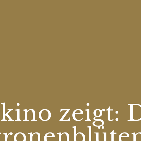
kino zeigt: 
itronenblüte