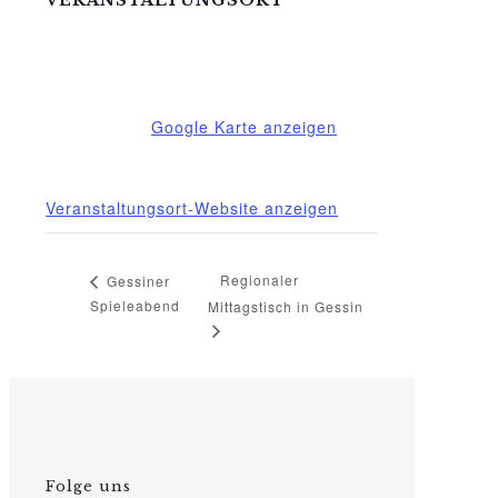
Mittelhof Gessin – Auf der Tenne
Gessin 7 b
Basedow OT Gessin
,
M-V
17139
Deutschland
Google Karte anzeigen
Telefon
03995718305
Veranstaltungsort-Website anzeigen
Regionaler
Gessiner
Spieleabend
Mittagstisch in Gessin
Folge uns