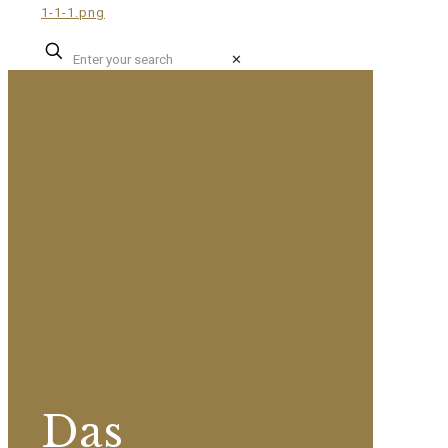
✕
Das