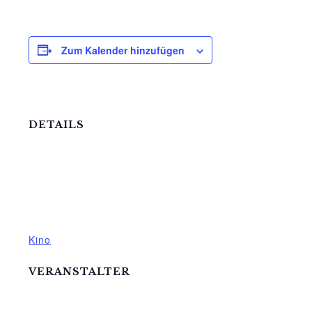
Zum Kalender hinzufügen
DETAILS
Datum:
8.November.2024
Zeit:
20:00 - 21:30
Veranstaltungskategorie:
Kino
VERANSTALTER
Mittelhof Gessin e.V.