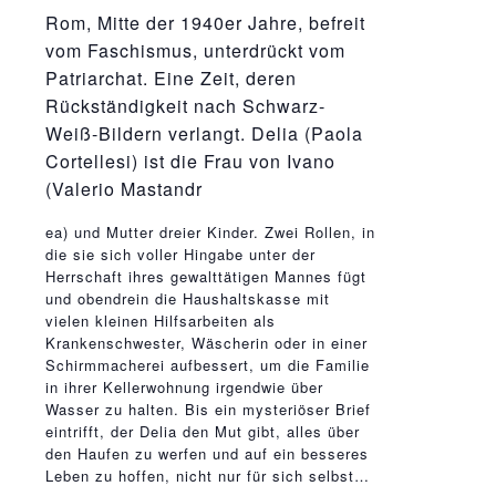
Rom, Mitte der 1940er Jahre, befreit
vom Faschismus, unterdrückt vom
Patriarchat. Eine Zeit, deren
Rückständigkeit nach Schwarz-
Weiß-Bildern verlangt. Delia (Paola
Cortellesi) ist die Frau von Ivano
(Valerio Mastandr
relaisvih12
ea) und Mutter dreier Kinder. Zwei Rollen, in
die sie sich voller Hingabe unter der
Herrschaft ihres gewalttätigen Mannes fügt
und obendrein die Haushaltskasse mit
vielen kleinen Hilfsarbeiten als
Krankenschwester, Wäscherin oder in einer
Schirmmacherei aufbessert, um die Familie
in ihrer Kellerwohnung irgendwie über
Wasser zu halten. Bis ein mysteriöser Brief
eintrifft, der Delia den Mut gibt, alles über
den Haufen zu werfen und auf ein besseres
Leben zu hoffen, nicht nur für sich selbst…