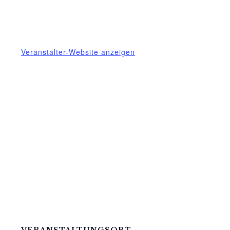
Telefon
03995718305
E-Mail
mittelhof-gessin@t-online.de
Veranstalter-Website anzeigen
VERANSTALTUNGSORT