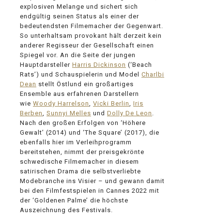
explosiven Melange und sichert sich
endgültig seinen Status als einer der
bedeutendsten Filmemacher der Gegenwart.
So unterhaltsam provokant hält derzeit kein
anderer Regisseur der Gesellschaft einen
Spiegel vor. An die Seite der jungen
Hauptdarsteller
Harris Dickinson
(‘Beach
Rats’) und Schauspielerin und Model
Charlbi
Dean
stellt Östlund ein großartiges
Ensemble aus erfahrenen Darstellern
wie
Woody Harrelson
,
Vicki Berlin
,
Iris
Berben
,
Sunnyi Melles
und
Dolly De Leon
.
Nach den großen Erfolgen von ‘Höhere
Gewalt’ (2014) und ‘The Square’ (2017), die
ebenfalls hier im Verleihprogramm
bereitstehen, nimmt der preisgekrönte
schwedische Filmemacher in diesem
satirischen Drama die selbstverliebte
Modebranche ins Visier – und gewann damit
bei den Filmfestspielen in Cannes 2022 mit
der ‘Goldenen Palme’ die höchste
Auszeichnung des Festivals.