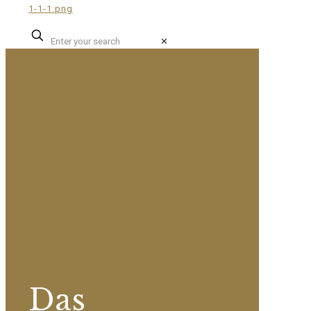
✕
Das