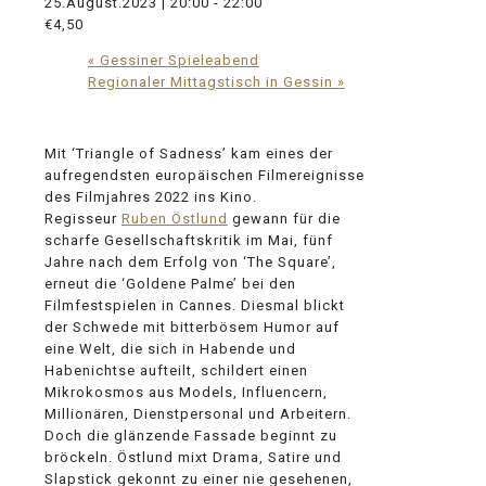
25.August.2023 | 20:00
-
22:00
€4,50
«
Gessiner Spieleabend
Regionaler Mittagstisch in Gessin
»
Mit ‘Triangle of Sadness’ kam eines der
aufregendsten europäischen Filmereignisse
des Filmjahres 2022 ins Kino.
Regisseur
Ruben Östlund
gewann für die
scharfe Gesellschaftskritik im Mai, fünf
Jahre nach dem Erfolg von ‘The Square’,
erneut die ‘Goldene Palme’ bei den
Filmfestspielen in Cannes. Diesmal blickt
der Schwede mit bitterbösem Humor auf
eine Welt, die sich in Habende und
Habenichtse aufteilt, schildert einen
Mikrokosmos aus Models, Influencern,
Millionären, Dienstpersonal und Arbeitern.
Doch die glänzende Fassade beginnt zu
bröckeln. Östlund mixt Drama, Satire und
Slapstick gekonnt zu einer nie gesehenen,