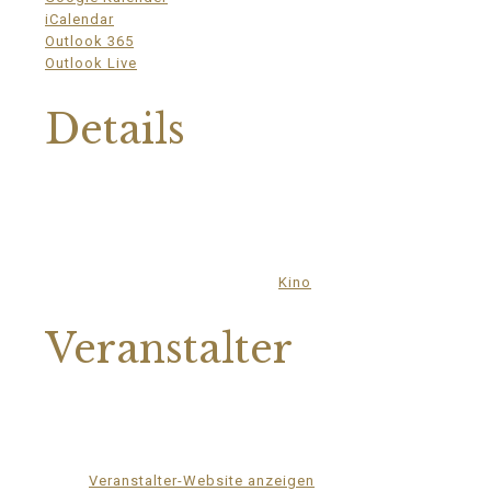
iCalendar
Outlook 365
Outlook Live
Details
Datum:
25.August.2023
Zeit:
20:00 - 22:00
Eintritt:
€4,50
Veranstaltungskategorie:
Kino
Veranstalter
Mittelhof Gessin e.V.
Telefon
03995718305
E-Mail
mittelhof-gessin@t-online.de
Veranstalter-Website anzeigen