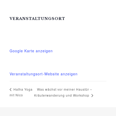
VERANSTALTUNGSORT
Mittelhof Gessin – Auf der Tenne
Gessin 7 b
Basedow OT Gessin
,
M-V
17139
Deutschland
Google Karte anzeigen
Telefon
03995718305
Veranstaltungsort-Website anzeigen
Was wächst vor meiner Haustür –
Hatha Yoga
mit Nico
Kräuterwanderung und Workshop