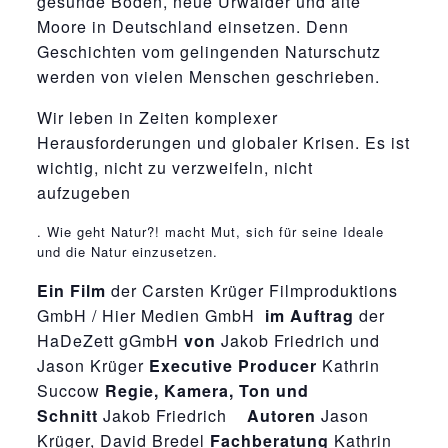
gesunde Böden, neue Urwälder und alte
Moore in Deutschland einsetzen. Denn
Geschichten vom gelingenden Naturschutz
werden von vielen Menschen geschrieben.
Wir leben in Zeiten komplexer
Herausforderungen und globaler Krisen. Es ist
wichtig, nicht zu verzweifeln, nicht
aufzugeben
osteopathe-nyon-cabinet-monney
. Wie geht Natur?! macht Mut, sich für seine Ideale
und die Natur einzusetzen.
Ein Film
der Carsten Krüger Filmproduktions
GmbH / Hier Medien GmbH
im Auftrag
der
HaDeZett gGmbH
von
Jakob Friedrich und
Jason Krüger
Executive Producer
Kathrin
Succow
Regie, Kamera, Ton und
Schnitt
Jakob Friedrich
Autoren
Jason
Krüger, David Bredel
Fachberatung
Kathrin