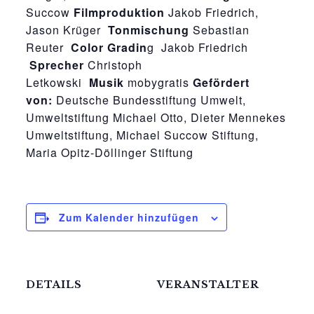
Succow
Filmproduktion
Jakob Friedrich,
Jason Krüger
Tonmischung
Sebastian
Reuter
Color Gradin
g Jakob Friedrich
Sprecher
Christoph
Letkowski
Musik
mobygratis
Gefördert
von:
Deutsche Bundesstiftung Umwelt,
Umweltstiftung Michael Otto, Dieter Mennekes
Umweltstiftung, Michael Succow Stiftung,
Maria Opitz-Döllinger Stiftung
Zum Kalender hinzufügen
DETAILS
VERANSTALTER
Mittelhof Gessin e.V.
Datum: