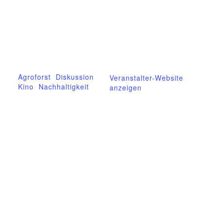
10.Juli
Telefon
03995718305
Zeit:
20:00 - 22:00
E-Mail
mittelhof-gessin@t-
Veranstaltungskateg
online.de
orien:
Agroforst
,
Diskussion
,
Veranstalter-Website
Kino
,
Nachhaltigkeit
anzeigen