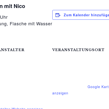
n mit Nico
Zum Kalender hinzufüg
 Uhr
ng, Flasche mit Wasser
ANSTALTER
VERANSTALTUNGSORT
hof Gessin e.V.
Mittelhof Gessin – Dorfhaus
on
Gessin 7a
Basedow
,
Mecklenburg-Vorpom
718305
17139
Deutschland
Google Kart
l
anzeigen
hof-gessin@t-online.de
Telefon
stalter-Website anzeigen
015222604970