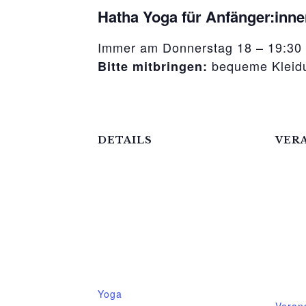
Hatha Yoga für Anfänger:inne
Immer am Donnerstag 18 – 19:30
bequeme Kleidu
Bitte mitbringen:
DETAILS
VER
Datum:
Mittel
18.Januar.2024
Telef
Zeit:
03995
18:00 - 19:30
E-Mai
Veranstaltungskategorie:
mittel
Yoga
Veran