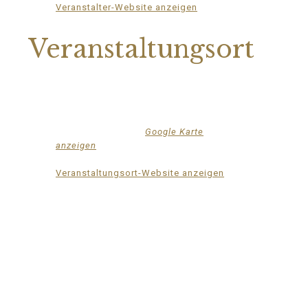
Veranstalter-Website anzeigen
Veranstaltungsort
Mittelhof Gessin – Dorfhaus
Gessin 7a
Basedow
,
Mecklenburg-Vorpommern
17139
Deutschland
Google Karte
anzeigen
Telefon
015222604970
Veranstaltungsort-Website anzeigen