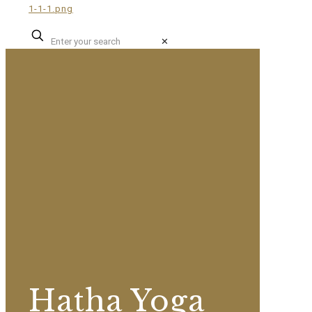
✕
Hatha Yoga