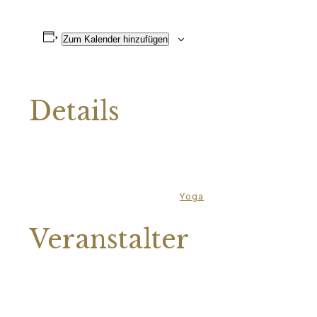
Zum Kalender hinzufügen
Details
Datum:
25.Januar.2024
Zeit:
18:00 - 19:30
Veranstaltungskategorie:
Yoga
Veranstalter
Mittelhof Gessin e.V.
Telefon
03995718305
E-Mail
mittelhof-gessin@t-online.de