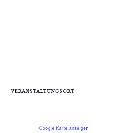
VERANSTALTUNGSORT
Mittelhof Gessin – Dorfhaus
Gessin 7a
Basedow
,
Mecklenburg-Vorpommern
17139
Deutschland
Google Karte anzeigen