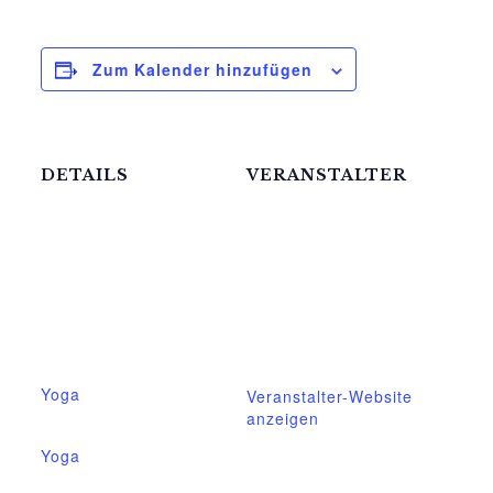
Zum Kalender hinzufügen
DETAILS
VERANSTALTER
Mittelhof Gessin e.V.
Datum:
27.August
Telefon
03995718305
Zeit:
18:00 - 19:30
E-Mail
mittelhof-gessin@t-
Veranstaltungskateg
online.de
orie:
Yoga
Veranstalter-Website
anzeigen
Veranstaltung-Tags:
Yoga