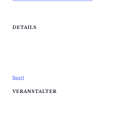
DETAILS
Datum:
24.Februar
Zeit:
19:00
Veranstaltungskategorie:
Sport
VERANSTALTER
Mittelhof Gessin e.V.
Telefon
03995718305
E-Mail
mittelhof-gessin@t-online.de