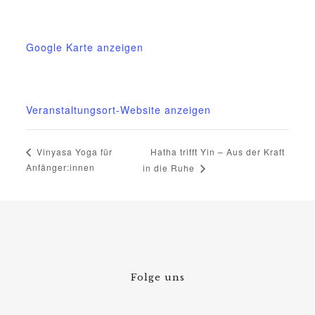
Gessin 7 b
Basedow OT Gessin
,
M-V
17139
Deutschland
Google Karte anzeigen
Telefon
03995718305
Veranstaltungsort-Website anzeigen
Hatha trifft Yin – Aus der Kraft
Vinyasa Yoga für
Anfänger:innen
in die Ruhe
Folge uns