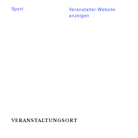
online.de
orie:
Sport
Veranstalter-Website
anzeigen
VERANSTALTUNGSORT
Mittelhof Gessin – Auf der Tenne