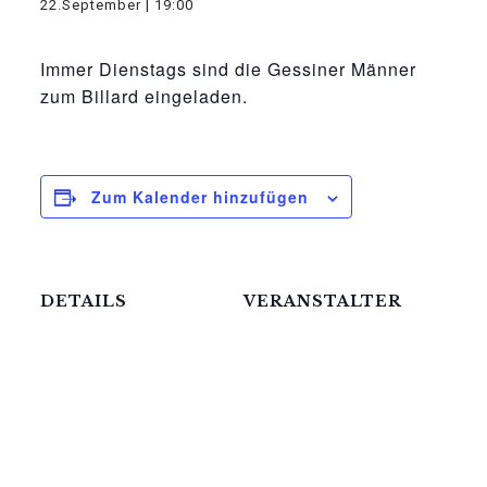
22.September | 19:00
Immer Dienstags sind die Gessiner Männer
zum Billard eingeladen.
Zum Kalender hinzufügen
DETAILS
VERANSTALTER
Mittelhof Gessin e.V.
Datum:
22.September
Telefon
03995718305
Zeit:
19:00
E-Mail
mittelhof-gessin@t-
Veranstaltungskateg