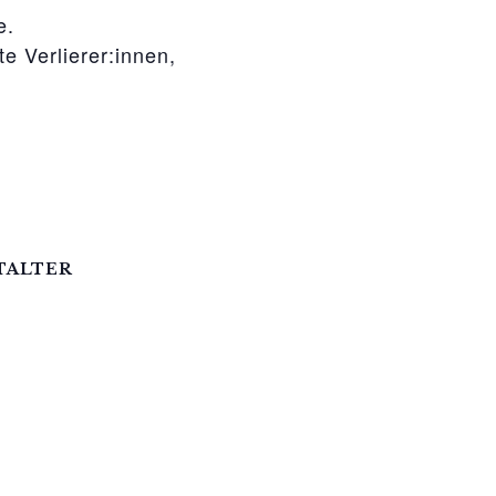
e.
e Verlierer:innen,
TALTER
essin e.V.
305
gessin@t-online.de