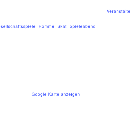
Veranstalt
ranstaltung-Tags:
sellschaftsspiele
,
Rommé
,
Skat
,
Spieleabend
9
Deutschland
Google Karte anzeigen