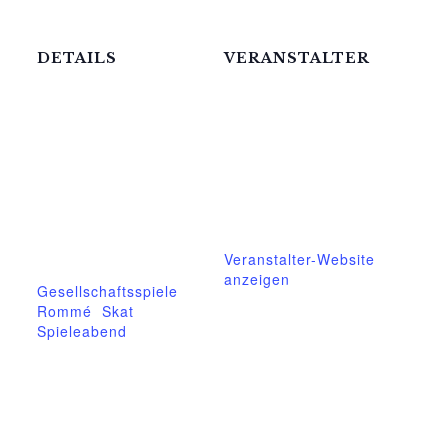
DETAILS
VERANSTALTER
Mittelhof Gessin e.V.
Datum:
20.April.2023
Telefon
03995718305
Zeit:
19:00 - 21:00
E-Mail
mittelhof-gessin@t-
Eintritt:
online.de
€1
Veranstalter-Website
Veranstaltung-Tags:
anzeigen
Gesellschaftsspiele
,
Rommé
,
Skat
,
Spieleabend