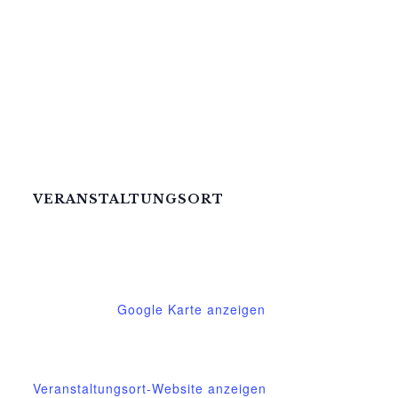
VERANSTALTUNGSORT
Mittelhof Gessin – Dorfhaus
Gessin 7a
Basedow
,
Mecklenburg-Vorpommern
17139
Deutschland
Google Karte anzeigen
Telefon
015222604970
Veranstaltungsort-Website anzeigen