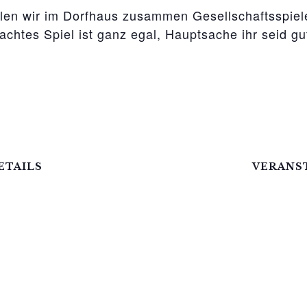
len wir im Dorfhaus zusammen Gesellschaftsspiel
htes Spiel ist ganz egal, Hauptsache ihr seid gut
ETAILS
VERANS
atum:
Mittelhof G
.Juni.2023
Telefon
it:
03995718
:00 - 21:00
E-Mail
ntritt:
mittelhof-