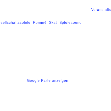
Veranstalt
ranstaltung-Tags:
sellschaftsspiele
,
Rommé
,
Skat
,
Spieleabend
9
Deutschland
Google Karte anzeigen