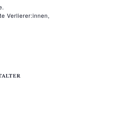
e.
e Verlierer:innen,
TALTER
essin e.V.
305
gessin@t-online.de