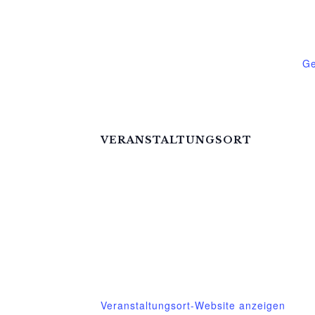
€1
Ve
Ge
VERANSTALTUNGSORT
Mittelhof Gessin – Dorfhaus
Gessin 7a
Basedow
,
Mecklenburg-Vorpommern
1713
Telefon
015222604970
Veranstaltungsort-Website anzeigen