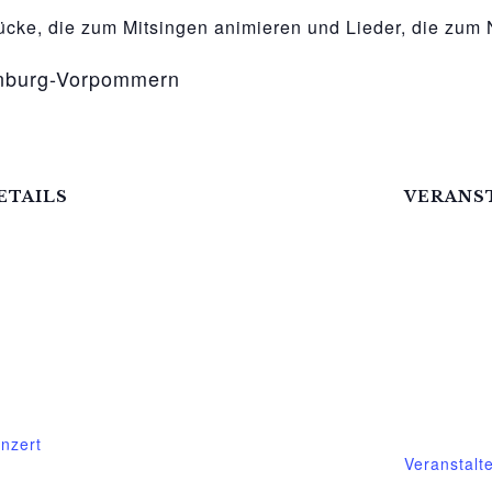
tücke, die zum Mitsingen animieren und Lieder, die zu
enburg-Vorpommern
ETAILS
VERANS
atum:
Mittelhof G
.Mai.2024
Telefon
it:
03995718
:00 - 20:00
E-Mail
ranstaltungskategorie:
mittelhof-
nzert
Veranstalt
bsite: