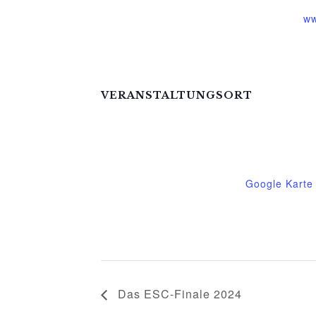
ww
VERANSTALTUNGSORT
Kirchkapelle Gessin
Gessin
Gessin
,
17139
Deutschland
Google Karte
Telefon
039957299817
Das ESC-Finale 2024