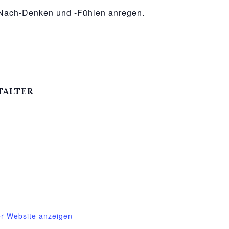
m Nach-Denken und -Fühlen anregen.
TALTER
essin e.V.
305
gessin@t-online.de
er-Website anzeigen