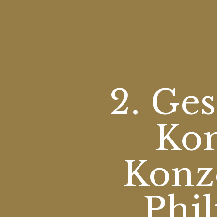
2. Ges
Kom
Konz
Phi