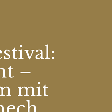
stival:
ht –
m mit
hech