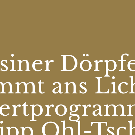
siner Dörpfe
mt ans Lic
ertprogram
lipp Ohl-Tsc