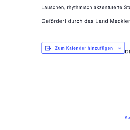
osteopathe-nyon-cabinet-monney
Lauschen, rhythmisch akzentuierte S
Gefördert durch das Land Meckl
Zum Kalender hinzufügen
D
D
12
Ze
18
Ve
Ko
We