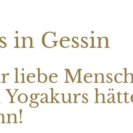
s in Gessin
ar liebe Mensc
 Yogakurs hätt
hn!