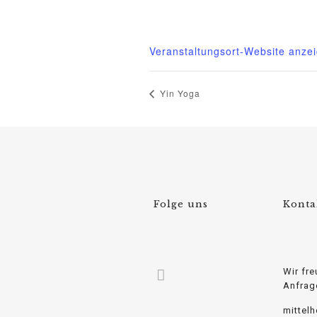
Telefon
015222604970
Veranstaltungsort-Website anze
Yin Yoga
Folge uns
Konta
Wir fre
Anfrag
mittel