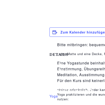
Von nun an montags und
Zum Kalender hinzufüg
Gessiner Mittelhof….
Bitte mitbringen: bequem
osteopathe-nyon-cabinet-mon
, eine Matte und eine Decke,
DETAILS
Eine Yogastunde beinhalt
Datum:
Einstimmung, Übungsreih
11.März.2024
Meditation, Ausstimmung
Zeit:
Für den Kurs sind keiner
18:30 - 19:30
relaisvih12
ntnisse erforderlich. Jeder ka
Veranstaltungskategorie:
Yoga praktizieren und die wun
Yoga
nutzen: