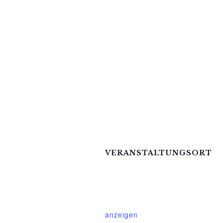
Beweglichkeit, Kraft 
Reinigungsprozesse 
Gefühl von Lebendigk
entsteht
Körper, Geist und Se
VERANSTALTUNGSORT
Mittelhof Gessin – Dorfhaus
Gessin 7a
Basedow
,
Mecklenburg-Vorpom
anzeigen