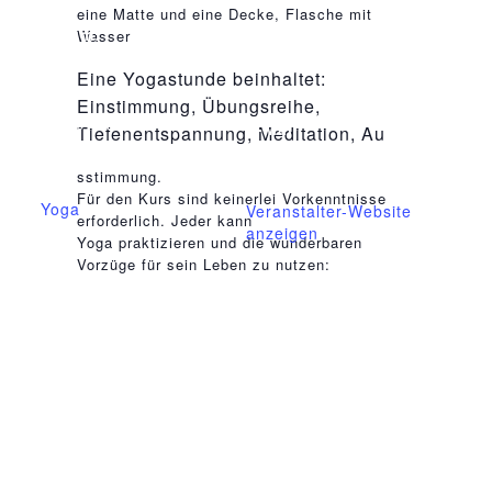
relaisvih12
eine Matte und eine Decke, Flasche mit
Mittelhof Gessin e.V.
Datum:
Wasser
9.September.2024
Telefon
Eine Yogastunde beinhaltet:
03995718305
Zeit:
Einstimmung, Übungsreihe,
18:30 - 19:30
E-Mail
Tiefenentspannung, Meditation, Au
mittelhof-gessin@t-
Veranstaltungskateg
osteopathe-nyon-cabinet-monney
sstimmung.
online.de
orie:
Für den Kurs sind keinerlei Vorkenntnisse
Yoga
Veranstalter-Website
erforderlich. Jeder kann
anzeigen
Yoga praktizieren und die wunderbaren
Vorzüge für sein Leben zu nutzen:
Beweglichkeit, Kraft und Kondition
wird verbessert
Reinigungsprozesse werden
angestoßen
Gefühl von Lebendigkeit und
Ausgeglichenheit entsteht