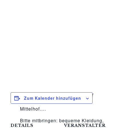
Von nun an montags und immer
Zum Kalender hinzufügen
18.30 Uhr auf dem Gessiner
Mittelhof….
Bitte mitbringen: bequeme Kleidung,
DETAILS
VERANSTALTER