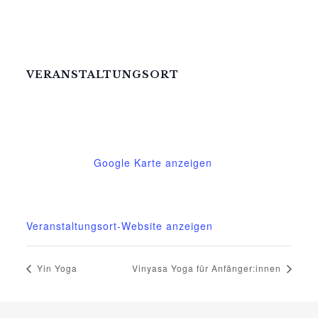
Körper, Geist und Seele kommen
in Einklang.
VERANSTALTUNGSORT
Mittelhof Gessin – Dorfhaus
Gessin 7a
Basedow
,
Mecklenburg-Vorpommern
17139
Deutschland
Google Karte anzeigen
Telefon
015222604970
Veranstaltungsort-Website anzeigen
Yin Yoga
Vinyasa Yoga für Anfänger:innen