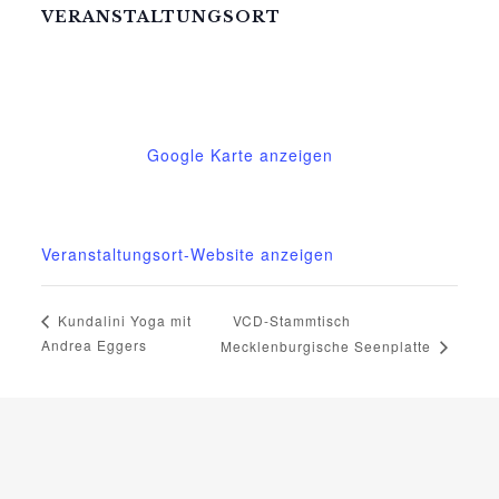
VERANSTALTUNGSORT
Mittelhof Gessin – Dorfhaus
Gessin 7a
Basedow
,
Mecklenburg-Vorpommern
17139
Deutschland
Google Karte anzeigen
Telefon
015222604970
Veranstaltungsort-Website anzeigen
VCD-Stammtisch
Kundalini Yoga mit
Andrea Eggers
Mecklenburgische Seenplatte