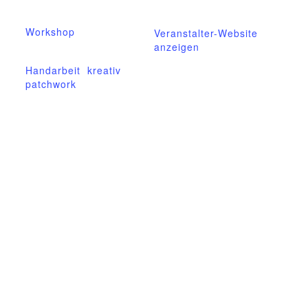
online.de
orie:
Workshop
Veranstalter-Website
anzeigen
Veranstaltung-Tags:
Handarbeit
,
kreativ
,
patchwork