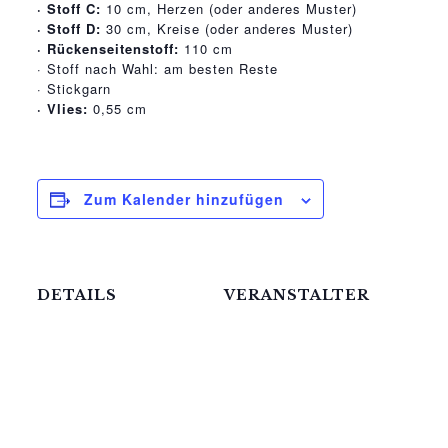
· Stoff C:
10 cm, Herzen (oder anderes Muster)
· Stoff D:
30 cm, Kreise (oder anderes Muster)
· Rückenseitenstoff:
110 cm
· Stoff nach Wahl: am besten Reste
· Stickgarn
· Vlies:
0,55 cm
Zum Kalender hinzufügen
DETAILS
VERANSTALTER
Mittelhof Gessin e.V.
Datum:
19.April.2023
Telefon
03995718305
Zeit:
17:00 - 19:30
E-Mail
mittelhof-gessin@t-
Veranstaltungskateg