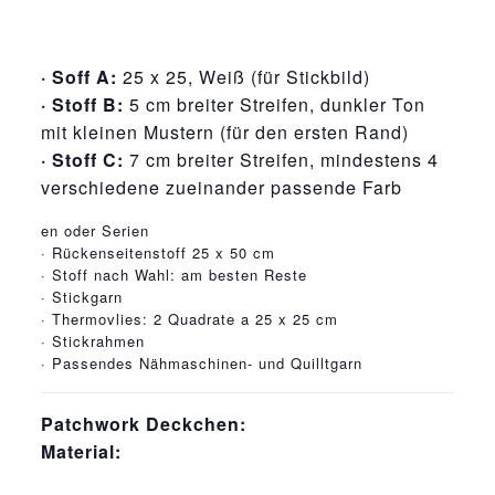
· Soff A:
25 x 25, Weiß (für Stickbild)
· Stoff B:
5 cm breiter Streifen, dunkler Ton
mit kleinen Mustern (für den ersten Rand)
· Stoff C:
7 cm breiter Streifen, mindestens 4
verschiedene zueinander passende Farb
osteopathe-nyon-cabinet-monney
en oder Serien
· Rückenseitenstoff 25 x 50 cm
· Stoff nach Wahl: am besten Reste
· Stickgarn
· Thermovlies: 2 Quadrate a 25 x 25 cm
· Stickrahmen
· Passendes Nähmaschinen- und Quilltgarn
Patchwork Deckchen:
Material: