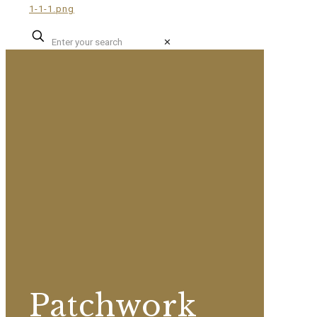
✕
Patchwork