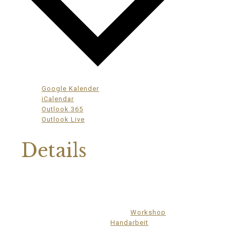
Google Kalender
iCalendar
Outlook 365
Outlook Live
Details
Datum:
6.November.2024
Zeit:
17:00 - 19:30
Veranstaltungskategorie:
Workshop
Veranstaltung-Tags:
Handarbeit
,