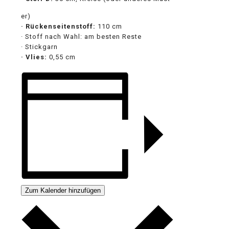
relaisvih12
er)
· Rückenseitenstoff:
110 cm
· Stoff nach Wahl: am besten Reste
· Stickgarn
· Vlies:
0,55 cm
Zum Kalender hinzufügen