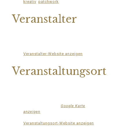
kreativ
,
patchwork
Veranstalter
Mittelhof Gessin e.V.
Telefon
03995718305
E-Mail
mittelhof-gessin@t-online.de
Veranstalter-Website anzeigen
Veranstaltungsort
Mittelhof Gessin – Dorfhaus
Gessin 7a
Basedow
,
Mecklenburg-Vorpommern
17139
Deutschland
Google Karte
anzeigen
Telefon
015222604970
Veranstaltungsort-Website anzeigen