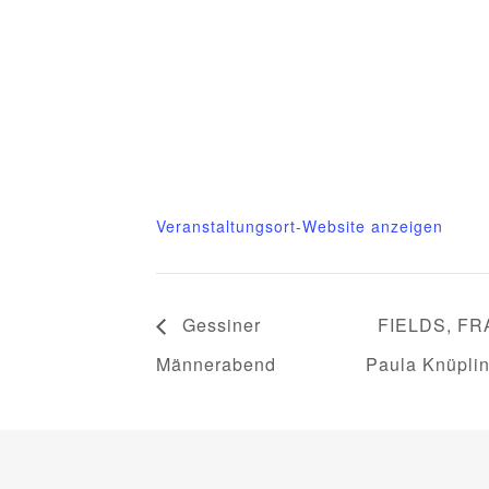
Mittelhof Gessin – Dorfhaus
Gessin 7a
Basedow
,
Mecklenburg-Vorpommern
1713
Telefon
015222604970
Veranstaltungsort-Website anzeigen
Gessiner
FIELDS, FRA
Männerabend
Paula Knüpli