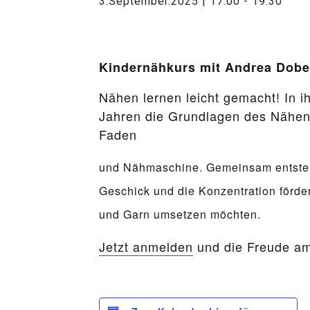
3.September.2025 | 17:00
-
19:30
Kindernähkurs mit Andrea Dobe
Nähen lernen leicht gemacht! In i
Jahren die Grundlagen des Nähens
Faden
relaisvih12
und Nähmaschine. Gemeinsam entstehe
Geschick und die Konzentration fördern
und Garn umsetzen möchten.
Jetzt anmelden
und die Freude a