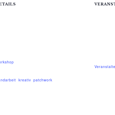
ETAILS
VERANS
atum:
Mittelhof G
September.2025
Telefon
it:
03995718
:00 - 19:30
E-Mail
ranstaltungskategorie:
mittelhof-
rkshop
Veranstalt
ranstaltung-Tags:
ndarbeit
,
kreativ
,
patchwork