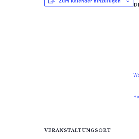
Zum Kalender hinzufügen
D
D
3.
Ze
17
Ve
Wo
Ve
Ha
VERANSTALTUNGSORT