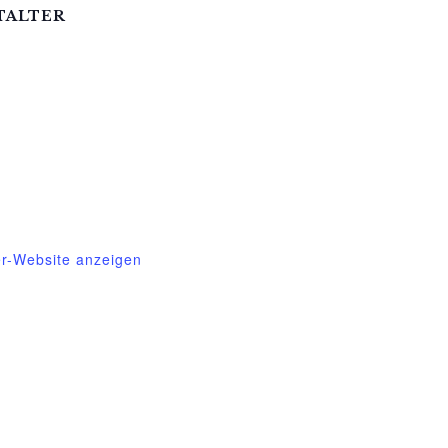
TALTER
essin e.V.
305
gessin@t-online.de
er-Website anzeigen