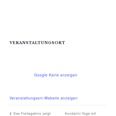
VERANSTALTUNGSORT
Mittelhof Gessin – Dorfhaus
Gessin 7a
Basedow
,
Mecklenburg-Vorpommern
17139
Deutschland
Google Karte anzeigen
Telefon
015222604970
Veranstaltungsort-Website anzeigen
Kundalini Yoga mit
Das Freitagskino zeigt: