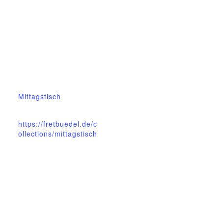
GmbH
13.Februar.2023
Zeit:
12:00 - 13:00
Eintritt:
€5
Veranstaltungskateg
orie:
Mittagstisch
Website:
https://fretbuedel.de/c
ollections/mittagstisch