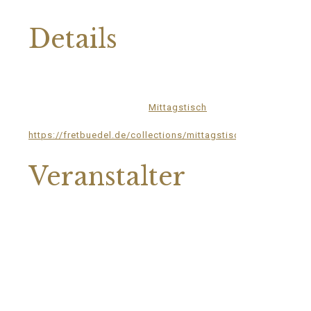
Details
Datum:
8.Juli.2024
Zeit:
12:00 - 13:00
Veranstaltungskategorie:
Mittagstisch
Website:
https://fretbuedel.de/collections/mittagstisch
Veranstalter
Die Meck-Schweizer GmbH