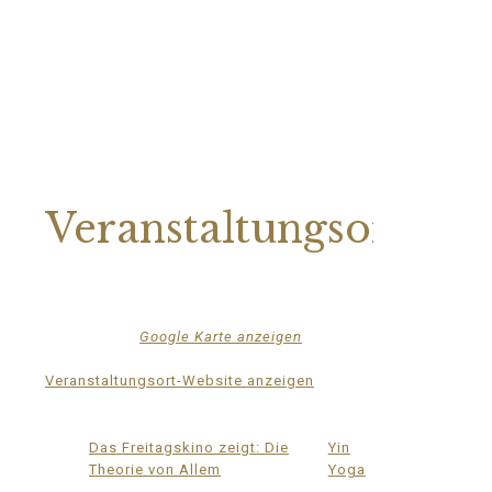
Veranstaltungsort
Mittelhof Gessin – Dorfhaus
Gessin 7a
Basedow
,
Mecklenburg-Vorpommern
17139
Deutschland
Google Karte anzeigen
Telefon
015222604970
Veranstaltungsort-Website anzeigen
Das Freitagskino zeigt: Die
Yin
Theorie von Allem
Yoga