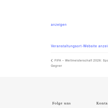
Mittelhof Gessin – Dorfhaus
Gessin 7a
Basedow
,
Mecklenburg-Vorpom
anzeigen
Telefon
015222604970
Veranstaltungsort-Website anze
FIFA – Weltmeisterschaft 2026: Spa
Gegner
Folge uns
Konta