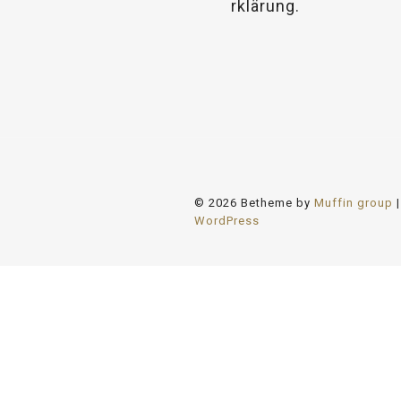
relaisvih12
rklärung.
© 2026 Betheme by
Muffin group
|
WordPress