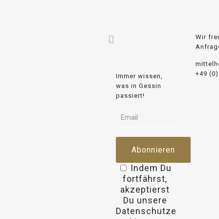
Wir fre
Anfrag
mittel
+49 (0
Immer wissen,
was in Gessin
passiert!
Indem Du
fortfährst,
akzeptierst
Du unsere
Datenschutze