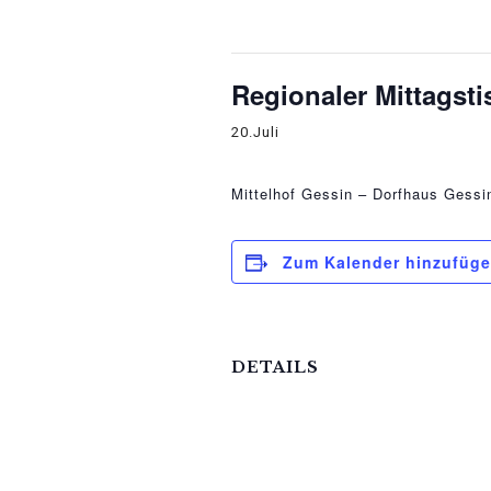
Diese Veranstaltung hat bereit
Regionaler Mittagsti
20.Juli
Mittelhof Gessin – Dorfhaus
Gessi
Zum Kalender hinzufüg
DETAILS
Datum:
20.Juli
Veranstaltungskategorie: