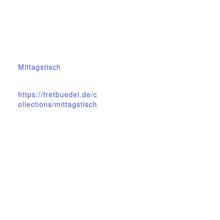
14.Oktober.2024
Zeit:
12:00 - 13:00
Veranstaltungskateg
orie:
Mittagstisch
Website:
https://fretbuedel.de/c
ollections/mittagstisch