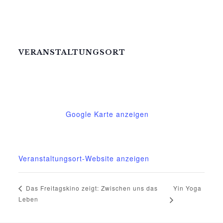
VERANSTALTUNGSORT
Mittelhof Gessin – Dorfhaus
Gessin 7a
Basedow
,
Mecklenburg-Vorpommern
17139
Deutschland
Google Karte anzeigen
Telefon
015222604970
Veranstaltungsort-Website anzeigen
Yin Yoga
Das Freitagskino zeigt: Zwischen uns das
Leben