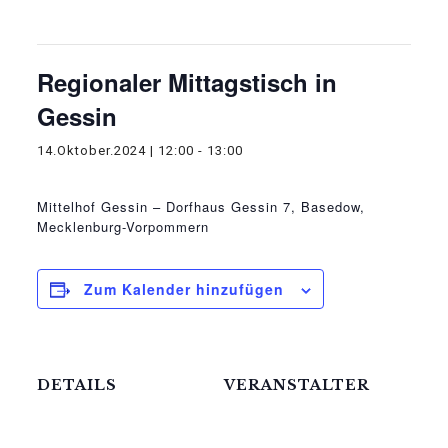
Diese Veranstaltung hat bereits stattgefunden.
Regionaler Mittagstisch in
Gessin
14.Oktober.2024 | 12:00
-
13:00
Mittelhof Gessin – Dorfhaus
Gessin 7, Basedow,
Mecklenburg-Vorpommern
Zum Kalender hinzufügen
DETAILS
VERANSTALTER
Die Meck-Schweizer
Datum:
GmbH