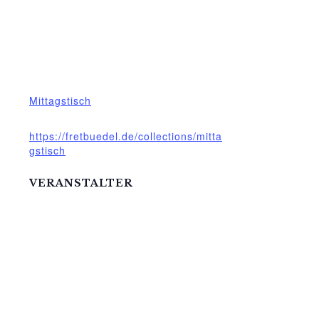
Datum:
25.November.2024
Zeit:
12:00 - 13:00
Veranstaltungskategorie:
Mittagstisch
Website:
https://fretbuedel.de/collections/mitta
gstisch
VERANSTALTER
Die Meck-Schweizer GmbH