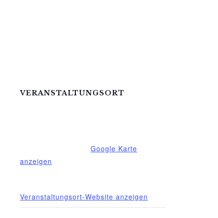
VERANSTALTUNGSORT
Mittelhof Gessin – Dorfhaus
Gessin 7a
Basedow
,
Mecklenburg-Vorpommern
17139
Deutschland
Google Karte
anzeigen
Telefon
015222604970
Veranstaltungsort-Website anzeigen