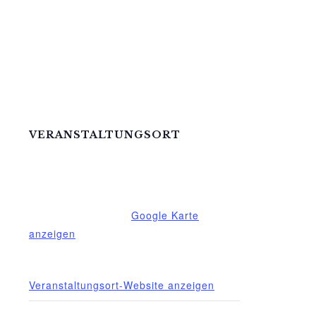
VERANSTALTUNGSORT
Mittelhof Gessin – Dorfhaus
Gessin 7a
Basedow
,
Mecklenburg-Vorpommern
17139
Deutschland
Google Karte
anzeigen
Telefon
015222604970
Veranstaltungsort-Website anzeigen