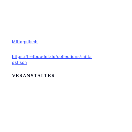
Datum:
2.Dezember.2024
Zeit:
12:00 - 13:00
Veranstaltungskategorie:
Mittagstisch
Website:
https://fretbuedel.de/collections/mitta
gstisch
VERANSTALTER
Die Meck-Schweizer GmbH