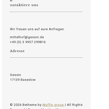
K
osteopathe-nyon-cabinet-monney
ontaktiere uns
Wir freuen uns auf eure Anfragen.
mittelhof@gessin.de
+49 (0) 3 9957 299816
Adresse
Gessin
17139 Basedow
© 2026 Betheme by
Muffin group
| All Rights