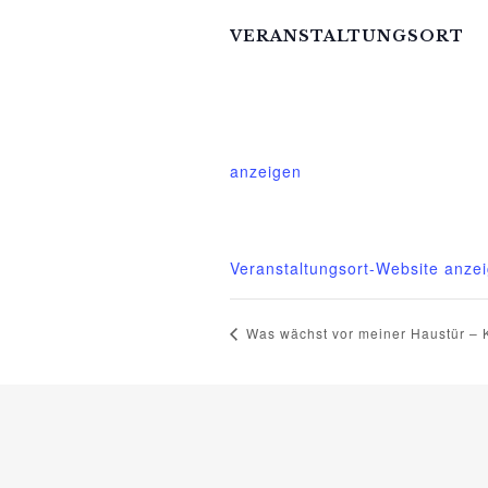
VERANSTALTUNGSORT
Mittelhof Gessin – Dorfhaus
Gessin 7a
Basedow
,
Mecklenburg-Vorpom
anzeigen
Telefon
015222604970
Veranstaltungsort-Website anze
Was wächst vor meiner Haustür –