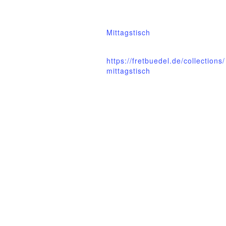
12:00 - 13:00
Veranstaltungskategorie:
Mittagstisch
Website:
https://fretbuedel.de/collections/
mittagstisch