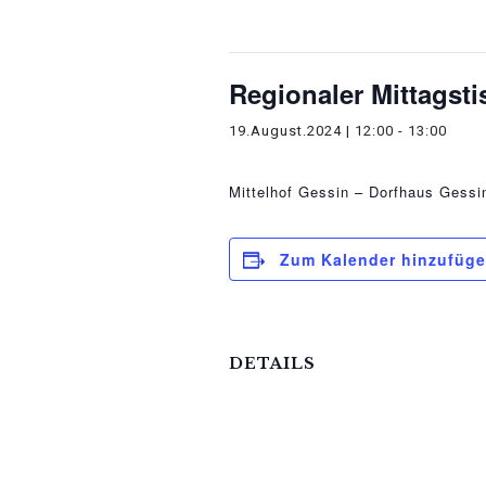
Diese Veranstaltung hat bereit
Regionaler Mittagsti
19.August.2024 | 12:00
-
13:00
Mittelhof Gessin – Dorfhaus
Gessi
Zum Kalender hinzufüg
DETAILS
Datum:
19.August.2024
Zeit: