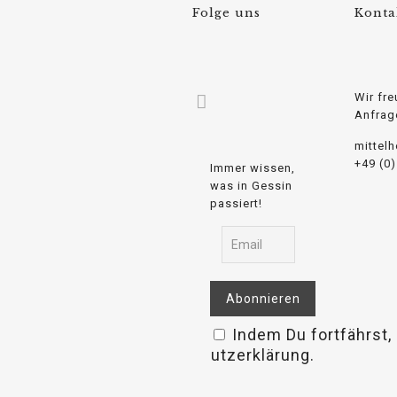
Folge uns
Konta
Wir fre
Anfrag
mittel
+49 (0
Immer wissen,
was in Gessin
passiert!
Indem Du fortfährst,
relaisvih12
utzerklärung.