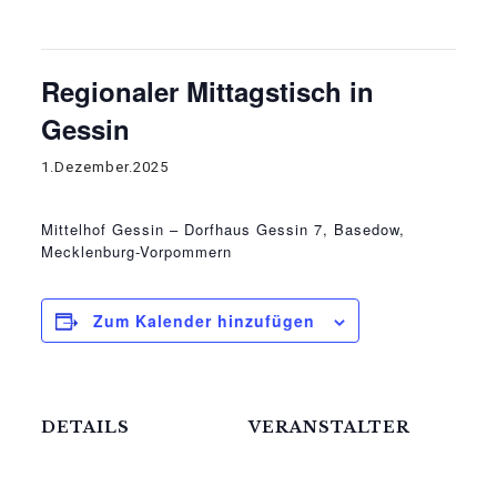
Diese Veranstaltung hat bereits stattgefunden.
Regionaler Mittagstisch in
Gessin
1.Dezember.2025
Mittelhof Gessin – Dorfhaus
Gessin 7, Basedow,
Mecklenburg-Vorpommern
Zum Kalender hinzufügen
DETAILS
VERANSTALTER
Die Meck-Schweizer
Datum:
GmbH