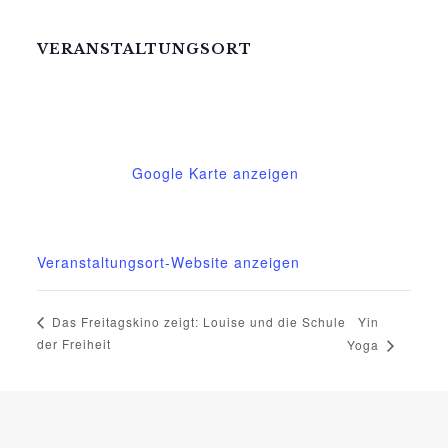
VERANSTALTUNGSORT
Mittelhof Gessin – Dorfhaus
Gessin 7a
Basedow
,
Mecklenburg-Vorpommern
17139
Deutschland
Google Karte anzeigen
Telefon
015222604970
Veranstaltungsort-Website anzeigen
Yin
Das Freitagskino zeigt: Louise und die Schule
der Freiheit
Yoga