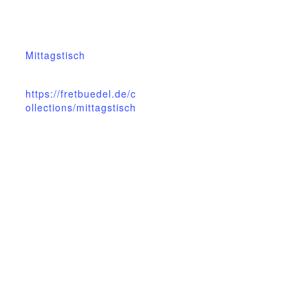
1.Dezember.2025
Veranstaltungskateg
orie:
Mittagstisch
Website:
https://fretbuedel.de/c
ollections/mittagstisch