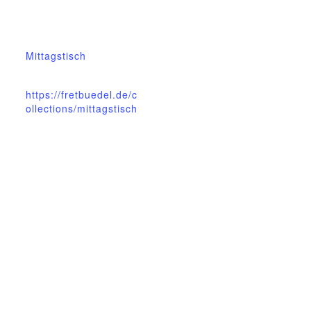
23.März
Veranstaltungskateg
orie:
Mittagstisch
Website:
https://fretbuedel.de/c
ollections/mittagstisch