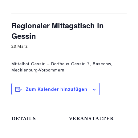
Diese Veranstaltung hat bereits stattgefunden.
Regionaler Mittagstisch in
Gessin
23.März
Mittelhof Gessin – Dorfhaus
Gessin 7, Basedow,
Mecklenburg-Vorpommern
Zum Kalender hinzufügen
DETAILS
VERANSTALTER
Die Meck-Schweizer
Datum:
GmbH