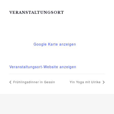
VERANSTALTUNGSORT
Mittelhof Gessin – Dorfhaus
Gessin 7a
Basedow
,
Mecklenburg-Vorpommern
17139
Deutschland
Google Karte anzeigen
Telefon
015222604970
Veranstaltungsort-Website anzeigen
Frühlingsdinner in Gessin
Yin Yoga mit Ulrike