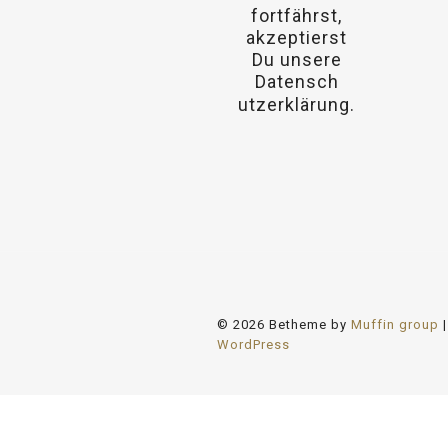
fortfährst,
akzeptierst
Du unsere
Datensch
osteopathe-
utzerklärung.
nyon-
cabinet-
monney
© 2026 Betheme by
Muffin group
|
WordPress