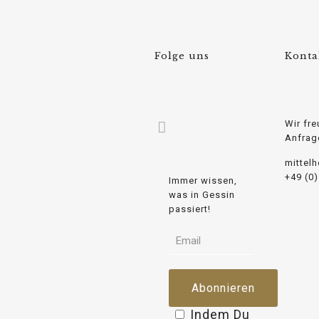
Folge uns
Konta
Wir fre
Anfrag
mittel
+49 (0
Immer wissen,
was in Gessin
passiert!
Indem Du