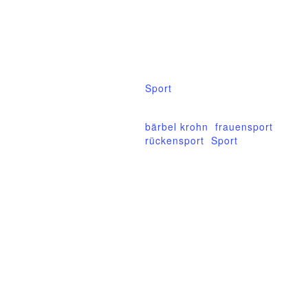
24.Dezember.2021
Zeit:
15:30 - 16:30
Veranstaltungskategorie:
Sport
Veranstaltung-Tags:
bärbel krohn
,
frauensport
,
rückensport
,
Sport