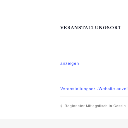
VERANSTALTUNGSORT
Mittelhof Gessin – Dorfhaus
Gessin 7a
Basedow
,
Mecklenburg-Vorpom
anzeigen
Telefon
015222604970
Veranstaltungsort-Website anze
Regionaler Mittagstisch in Gessin