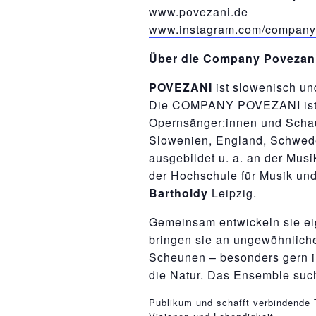
www.povezani.de
www.instagram.com/company
Über die Company Povezan
POVEZANI
ist slowenisch un
Die COMPANY POVEZANI ist e
Opernsänger:innen und Schau
Slowenien, England, Schwed
ausgebildet u. a. an der Mus
der Hochschule für Musik un
Bartholdy
Leipzig.
Gemeinsam entwickeln sie ei
bringen sie an ungewöhnliche
Scheunen – besonders gern in
die Natur. Das Ensemble such
relaisvih12
Publikum und schafft verbindende T