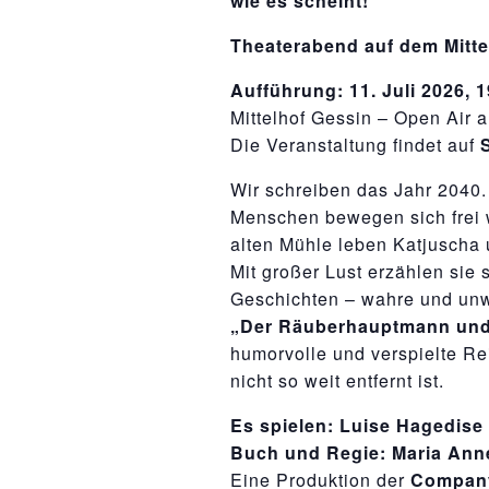
wie es scheint!
Theaterabend auf dem Mitte
Aufführung: 11. Juli 2026, 
Mittelhof Gessin – Open Air 
Die Veranstaltung findet auf
Wir schreiben das Jahr 2040.
Menschen bewegen sich frei w
alten Mühle leben Katjuscha
Mit großer Lust erzählen sie 
Geschichten – wahre und unw
„Der Räuberhauptmann und 
humorvolle und verspielte Reis
nicht so weit entfernt ist.
Es spielen:
Luise Hagedise
Buch und Regie: Maria Anne
Eine Produktion der
Company