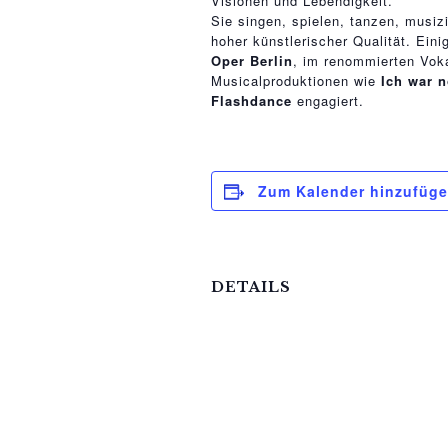
Visionen und Lebendigkeit.
Sie singen, spielen, tanzen, musiz
hoher künstlerischer Qualität. Eini
Oper Berlin
, im renommierten Vo
Musicalproduktionen wie
Ich war 
Flashdance
engagiert.
Zum Kalender hinzufüg
DETAILS
Datum:
11.Juli
Zeit:
19:00 - 20:00
Veranstaltungskategorie: