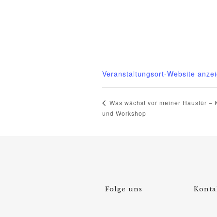
Mittelhof Gessin – Auf der Tenn
Gessin 7 b
Basedow OT Gessin
,
M-V
17139
Telefon
03995718305
Veranstaltungsort-Website anze
Was wächst vor meiner Haustür – 
und Workshop
Folge uns
Konta