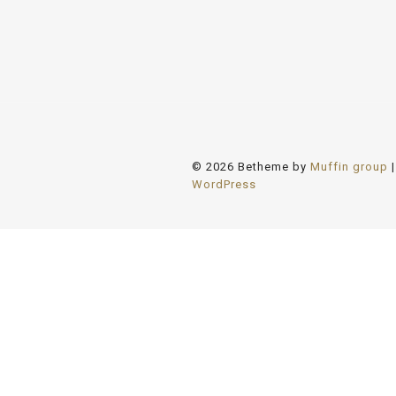
cabinet-
monney
© 2026 Betheme by
Muffin group
|
WordPress