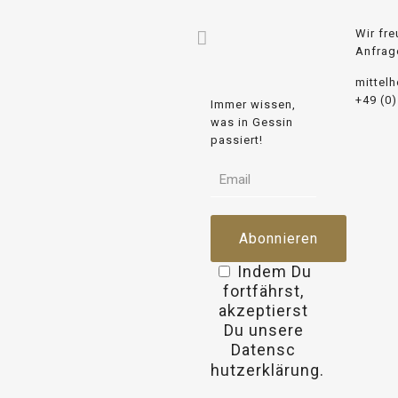
Wir fre
Anfrag
mittel
+49 (0
Immer wissen,
was in Gessin
passiert!
Indem Du
fortfährst,
akzeptierst
Du unsere
Datensc
osteopathe-
hutzerklärung.
nyon-