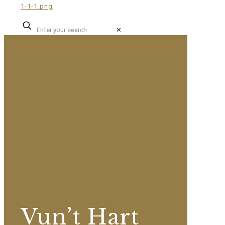
✕
Vun’t Hart