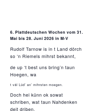
6. Plattdeutschen Wochen vom 31.
Mai bis 28. Juni 2026 in M-V
Rudolf Tarnow is in t Land dörch
so ‘n Riemels mihrst bekannt,
de up ‘t best uns bring’n taun
Hoegen, wa
relaisvih12
t väl Lüd’ an’ mihrsten moegen.
Doch hei künn ok sowat
schriben, wat taun Nahdenken
deit driben.