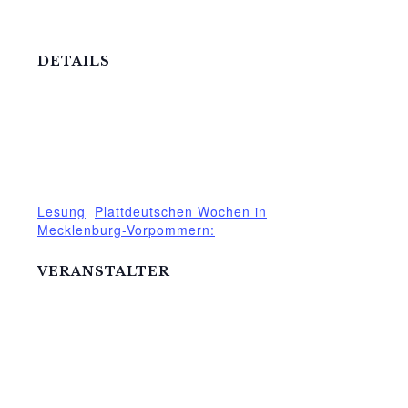
DETAILS
Datum:
7.Juni
Zeit:
16:00 - 18:00
Veranstaltungskategorien:
Lesung
,
Plattdeutschen Wochen in
Mecklenburg-Vorpommern:
VERANSTALTER
Mittelhof Gessin e.V.
Telefon
03995718305
E-Mail
mittelhof-gessin@t-online.de