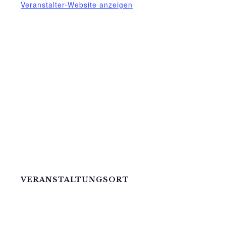
Veranstalter-Website anzeigen
VERANSTALTUNGSORT
Mittelhof Gessin – Auf der Tenne
Gessin 7 b
Basedow OT Gessin
,
M-V
17139