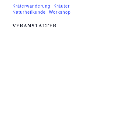
Kräterwanderung
,
Kräuter
,
Naturheilkunde
,
Workshop
VERANSTALTER
Karen Silberstein
Telefon
03 99 52 – 25 21
E-Mail
karen-silberstein@t-online.de