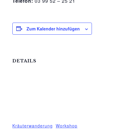
Telefon:
03 99 52 – 25 21
Zum Kalender hinzufügen
DETAILS
Datum:
12.August.2022
Zeit:
15:00 - 18:00
Eintritt:
€18
Veranstaltungskategorien:
Kräuterwanderung
,
Workshop
Veranstaltung-Tags: