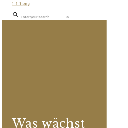
✕
Was wächst