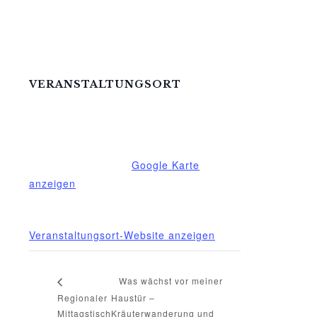
VERANSTALTUNGSORT
Mittelhof Gessin – Dorfhaus
Gessin 7a
Basedow
,
Mecklenburg-Vorpommern
17139
Deutschland
Google Karte
anzeigen
Telefon
015222604970
Veranstaltungsort-Website anzeigen
Was wächst vor meiner
Regionaler
Haustür –
Mittagstisch
Kräuterwanderung und