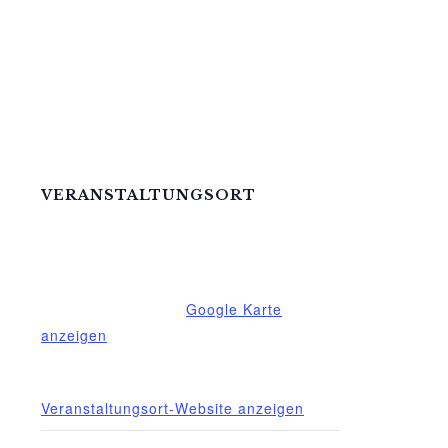
VERANSTALTUNGSORT
Mittelhof Gessin – Dorfhaus
Gessin 7a
Basedow
,
Mecklenburg-Vorpommern
17139
Deutschland
Google Karte
anzeigen
Telefon
015222604970
Veranstaltungsort-Website anzeigen