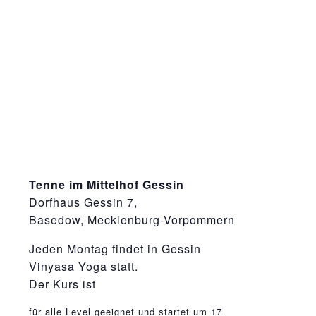
Tenne im Mittelhof Gessin
Dorfhaus Gessin 7,
Basedow, Mecklenburg-Vorpommern
Jeden Montag findet in Gessin
Vinyasa Yoga statt.
Der Kurs ist
osteopathe-nyon-cabinet-monney
für alle Level geeignet und startet um 17