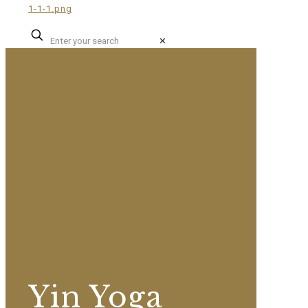
✕
Yin Yoga