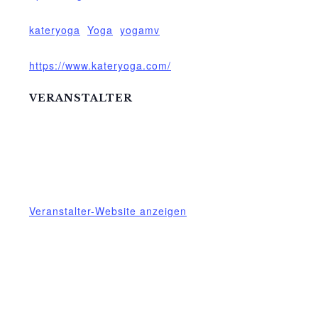
Veranstaltung-Tags:
kateryoga
,
Yoga
,
yogamv
Website:
https://www.kateryoga.com/
VERANSTALTER
Katerstets Yoga
Telefon
039957183088
E-Mail
ziggel@meck-schweizer.de
Veranstalter-Website anzeigen