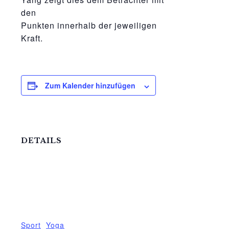
den
Punkten innerhalb der jeweiligen
Kraft.
Zum Kalender hinzufügen
DETAILS
Datum:
12.August.2024
Zeit:
17:00 - 18:00
Veranstaltungskategorien:
Sport
,
Yoga