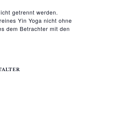
nicht getrennt werden.
reines Yin Yoga nicht ohne
s dem Betrachter mit den
TALTER
 Yoga
3088
ck-schweizer.de