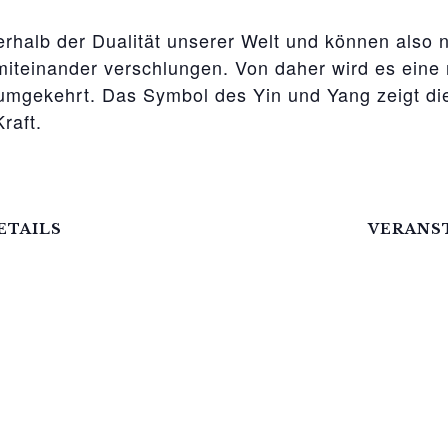
erhalb der Dualität unserer Welt und können also 
teinander verschlungen. Von daher wird es eine 
mgekehrt. Das Symbol des Yin und Yang zeigt die
raft.
ETAILS
VERANS
atum:
Katerstets
Februar
Telefon
it:
03995718
:00 - 18:30
E-Mail
ranstaltungskategorien:
ziggel@me