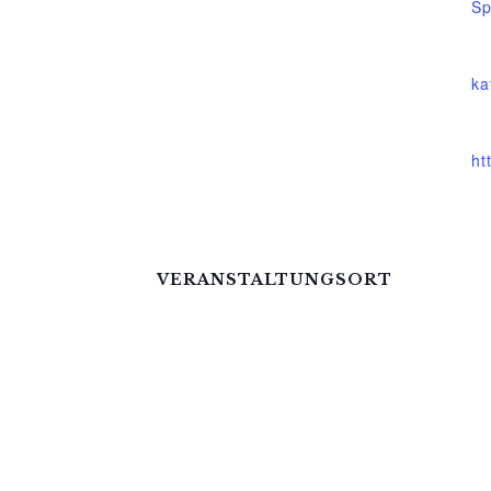
Sp
Ve
ka
We
ht
VERANSTALTUNGSORT
Mittelhof Gessin – Dorfhaus
Gessin 7a
Basedow
,
Mecklenburg-Vorpommern
1713
Telefon
015222604970