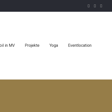
il in MV
Projekte
Yoga
Eventlocation