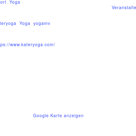
ort
,
Yoga
Veranstalt
ranstaltung-Tags:
teryoga
,
Yoga
,
yogamv
bsite:
tps://www.kateryoga.com/
9
Deutschland
Google Karte anzeigen