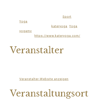
Datum:
13.Juli
Zeit:
17:00 - 18:30
Veranstaltungskategorien:
Sport
,
Yoga
Veranstaltung-Tags:
kateryoga
,
Yoga
,
yogamv
Website:
https://www.kateryoga.com/
Veranstalter
Katerstets Yoga
Telefon
039957183088
E-Mail
ziggel@meck-schweizer.de
Veranstalter-Website anzeigen
Veranstaltungsort