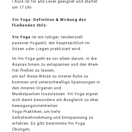
osteopathe-nyon-cabinet-monney
r Kurs ist für alle Level geeignet und startet
um 17 Uhr.
Yin Yoga: Definition & Wirkung des
fließenden Stils:
Yin Yoga
ist ein ruhiger, tendenziell
passiver Yogastil, der hauptsächlich im
Sitzen oder Liegen praktiziert wird.
Im Yin Yoga geht es vor allem darum, in die
Asanas hinein zu entspannen und den Atem
frei fließen zu lassen,
um auf diese Weise zu innerer Ruhe zu
kommen und unterschwellige Spannungen in
den inneren Organen und
Muskelpartien loszulassen. Yin Yoga eignet
sich damit besonders als Ausgleich zu eher
bewegungsorientierten
Yoga-Praktiken, um tiefe
Selbstwahrnehmung und Entspannung zu
erfahren. Es gibt bestimmte Yin Yoga
Übungen,