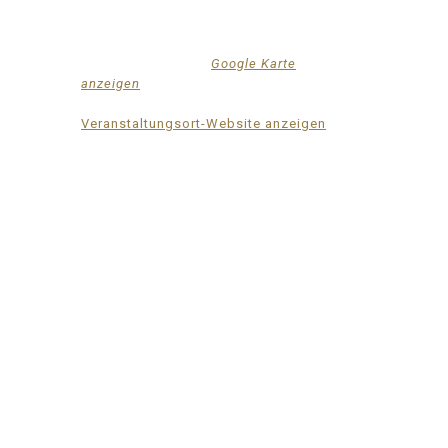
Mittelhof Gessin – Dorfhaus
Gessin 7a
Basedow
,
Mecklenburg-Vorpommern
17139
Deutschland
Google Karte
anzeigen
Telefon
015222604970
Veranstaltungsort-Website anzeigen