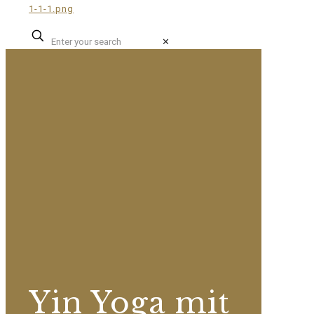
✕
Yin Yoga mit