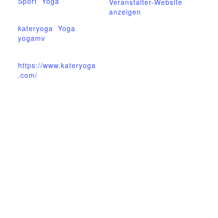
Sport
,
Yoga
Veranstalter-Website
anzeigen
Veranstaltung-Tags:
kateryoga
,
Yoga
,
yogamv
Website:
https://www.kateryoga
.com/