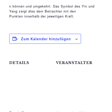
osteopathe-nyon-cabinet-monney
n können und umgekehrt. Das Symbol des Yin und
Yang zeigt dies dem Betrachter mit den
Punkten innerhalb der jeweiligen Kraft.
Zum Kalender hinzufügen
DETAILS
VERANSTALTER
Katerstets Yoga
Datum:
5.Oktober
Telefon
039957183088
Zeit:
17:00 - 18:30
E-Mail
ziggel@meck-
Veranstaltungskateg
schweizer.de
orien: