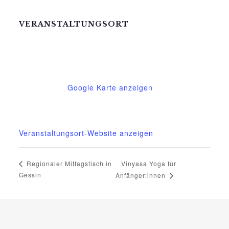
VERANSTALTUNGSORT
Mittelhof Gessin – Dorfhaus
Gessin 7a
Basedow
,
Mecklenburg-Vorpommern
17139
Deutschland
Google Karte anzeigen
Telefon
015222604970
Veranstaltungsort-Website anzeigen
Vinyasa Yoga für
Regionaler Mittagstisch in
Gessin
Anfänger:innen