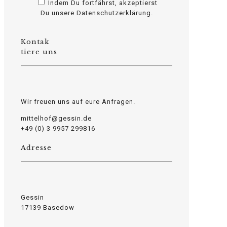
Indem Du fortfährst, akzeptierst
Du unsere Datenschutzerklärung.
Kontak
osteopathe-nyon-cabinet-monney
tiere uns
Wir freuen uns auf eure Anfragen.
mittelhof@gessin.de
+49 (0) 3 9957 299816
Adresse
Gessin
17139 Basedow