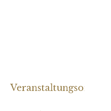
Veranstaltungsort
Mittelhof Gessin – Dorfhaus
Gessin 7a
Basedow
,
Mecklenburg-Vorpommern
17139