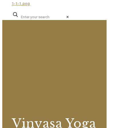
✕
Vinyasa Yoga