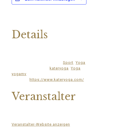
Details
Datum:
16.Juli.2024
Zeit:
17:00 - 18:00
Veranstaltungskategorien:
Sport
,
Yoga
Veranstaltung-Tags:
kateryoga
,
Yoga
,
yogamv
Website:
https://www.kateryoga.com/
Veranstalter
Katerstets Yoga
Telefon
039957183088
E-Mail
ziggel@meck-schweizer.de
Veranstalter-Website anzeigen