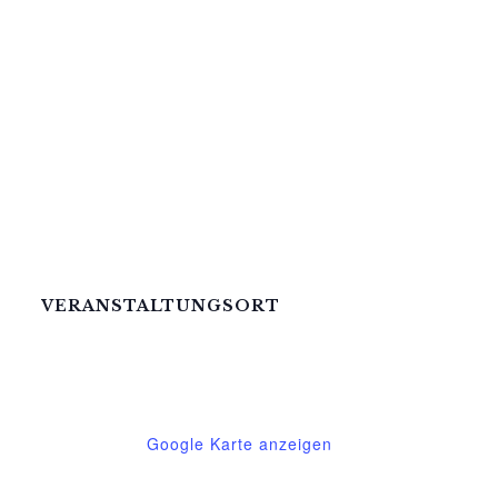
VERANSTALTUNGSORT
Mittelhof Gessin – Dorfhaus
Gessin 7a
Basedow
,
Mecklenburg-Vorpommern
17139
Deutschland
Google Karte anzeigen
Telefon