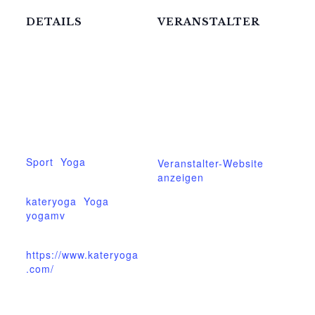
DETAILS
VERANSTALTER
Katerstets Yoga
Datum:
12.November.2024
Telefon
039957183088
Zeit:
17:00 - 18:00
E-Mail
ziggel@meck-
Veranstaltungskateg
schweizer.de
orien:
Sport
,
Yoga
Veranstalter-Website
anzeigen
Veranstaltung-Tags:
kateryoga
,
Yoga
,
yogamv
Website:
https://www.kateryoga
.com/