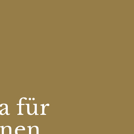
a für
nnen