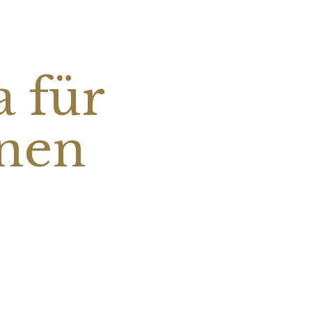
a für
nnen