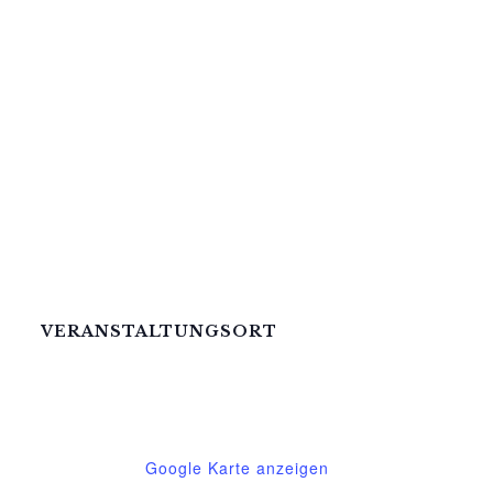
VERANSTALTUNGSORT
Mittelhof Gessin – Dorfhaus
Gessin 7a
Basedow
,
Mecklenburg-Vorpommern
17139
Deutschland
Google Karte anzeigen