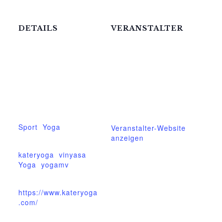
DETAILS
VERANSTALTER
Katerstets Yoga
Datum:
23.Dezember.2025
Telefon
039957183088
Zeit:
18:00 - 19:30
E-Mail
ziggel@meck-
Veranstaltungskateg
schweizer.de
orien:
Sport
,
Yoga
Veranstalter-Website
anzeigen
Veranstaltung-Tags:
kateryoga
,
vinyasa
,
Yoga
,
yogamv
Website:
https://www.kateryoga
.com/