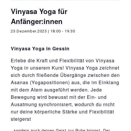
Vinyasa Yoga für
Anfänger:innen
23.Dezember.2025 | 18:00
-
19:30
Vinyasa Yoga in Gessin
Erlebe die Kraft und Flexibilität von Vinyasa
Yoga in unserem Kurs! Vinyasa Yoga zeichnet
sich durch fließende Übergänge zwischen den
Asanas (Yogapositionen) aus, die im Einklang
mit dem Atem ausgeführt werden. Jede
Bewegung wird bewusst mit der Ein- und
Ausatmung synchronisiert, wodurch du nicht
nur deine körperliche Stärke und Flexibilität
steigerst
osteopathe-nyon-cabinet-monney
, sondern auch deinen Geist zur Ruhe bringst. Der