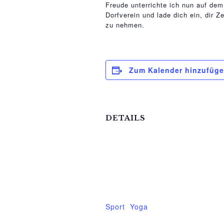
relaisvih12
Freude unterrichte ich nun auf dem
Dorfverein und lade dich ein, dir
zu nehmen.
Zum Kalender hinzufüg
DETAILS
Datum:
28.April
Zeit:
18:00 - 19:30
Veranstaltungskategorien:
Sport
,
Yoga
Veranstaltung-Tags: