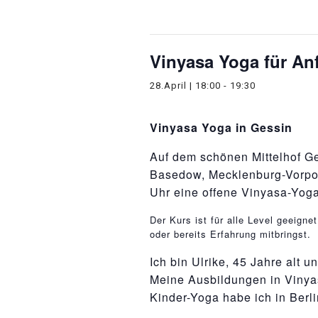
Diese Veranstaltung hat bereit
Vinyasa Yoga für An
28.April | 18:00
-
19:30
Vinyasa Yoga in Gessin
Auf dem schönen Mittelhof Ge
Basedow, Mecklenburg-Vorpo
Uhr eine offene Vinyasa-Yoga
osteopathe-nyon-cabinet-monney
Der Kurs ist für alle Level geeigne
oder bereits Erfahrung mitbringst.
Ich bin Ulrike, 45 Jahre alt u
Meine Ausbildungen in Vinya
Kinder-Yoga habe ich in Berlin