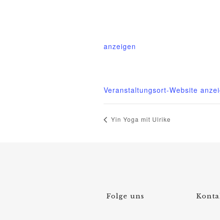
Mittelhof Gessin – Dorfhaus
Gessin 7a
Basedow
,
Mecklenburg-Vorpom
anzeigen
Telefon
015222604970
Veranstaltungsort-Website anze
Yin Yoga mit Ulrike
Folge uns
Konta