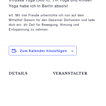
Yoga habe ich in Berlin absolvi
relaisvih12
ert. Mit viel Freude unterrichte ich nun auf dem
Mittelhof Gessin für den Gessiner Dorfverein und lade
dich ein, dir Zeit für Bewegung, Atmung und
Entspannung zu nehmen.
Zum Kalender hinzufügen
DETAILS
VERANSTALTER
Katerstets Yoga
Datum:
12.Mai
Telefon
039957183088
Zeit:
18:00 - 19:30
E-Mail