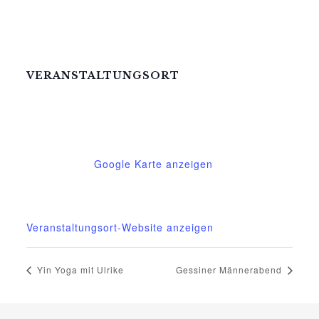
VERANSTALTUNGSORT
Mittelhof Gessin – Dorfhaus
Gessin 7a
Basedow
,
Mecklenburg-Vorpommern
17139
Deutschland
Google Karte anzeigen
Telefon
015222604970
Veranstaltungsort-Website anzeigen
Yin Yoga mit Ulrike
Gessiner Männerabend