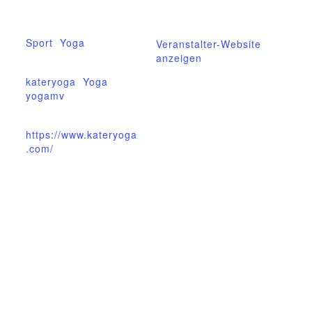
ziggel@meck-
Veranstaltungskateg
schweizer.de
orien:
Sport
,
Yoga
Veranstalter-Website
anzeigen
Veranstaltung-Tags:
kateryoga
,
Yoga
,
yogamv
Website:
https://www.kateryoga
.com/