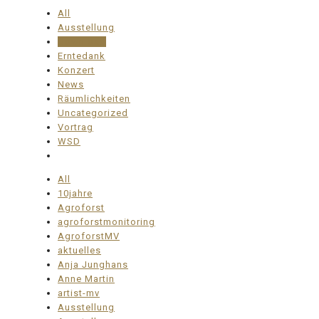
All
Ausstellung
Download
Erntedank
Konzert
News
Räumlichkeiten
Uncategorized
Vortrag
WSD
All
10jahre
Agroforst
agroforstmonitoring
AgroforstMV
aktuelles
Anja Junghans
Anne Martin
artist-mv
Ausstellung