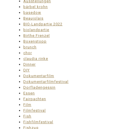
Ausstellungen
bärbel krohn
basedow
Beaujolais
BIO-Landpartie 2022
biolandpartie
Birthe Frenzel
Boxenstopp
brunch
chor
claudia rinke
Dinner
DIY
Dokumentarfilm
Dokumentarfilmfestival
Dorfladengessin
Essen
Fairpachten
Film
Filmfestival
Fish
Fishfilmfestival
Fishzug