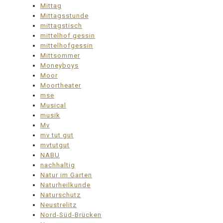
Mittag
Mittagsstunde
mittagstisch
mittelhof gessin
mittelhofgessin
Mittsommer
Moneyboys
Moor
Moortheater
mse
Musical
musik
Mv
mv tut gut
mvtutgut
NABU
nachhaltig
Natur im Garten
Naturheilkunde
Naturschutz
Neustrelitz
Nord-Süd-Brücken