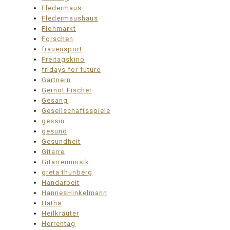
Fledermaus
Fledermaushaus
Flohmarkt
Forschen
frauensport
Freitagskino
fridays for future
Gärtnern
Gernot Fischer
Gesang
Gesellschaftsspiele
gessin
gesund
Gesundheit
Gitarre
Gitarrenmusik
greta thunberg
Handarbeit
HannesHinkelmann
Hatha
Heilkräuter
Herrentag