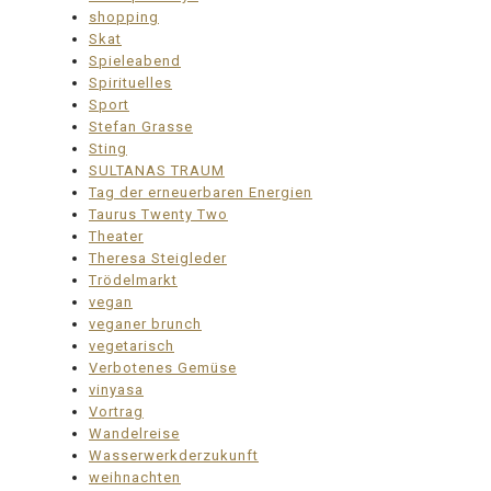
shopping
Skat
Spieleabend
Spirituelles
Sport
Stefan Grasse
Sting
SULTANAS TRAUM
Tag der erneuerbaren Energien
Taurus Twenty Two
Theater
Theresa Steigleder
Trödelmarkt
vegan
veganer brunch
vegetarisch
Verbotenes Gemüse
vinyasa
Vortrag
Wandelreise
Wasserwerkderzukunft
weihnachten