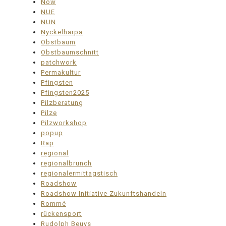
Now
NUE
NUN
Nyckelharpa
Obstbaum
Obstbaumschnitt
patchwork
Permakultur
Pfingsten
Pfingsten2025
Pilzberatung
Pilze
Pilzworkshop
popup
Rap
regional
regionalbrunch
regionalermittagstisch
Roadshow
Roadshow Initiative Zukunftshandeln
Rommé
rückensport
Rudolph Beuys