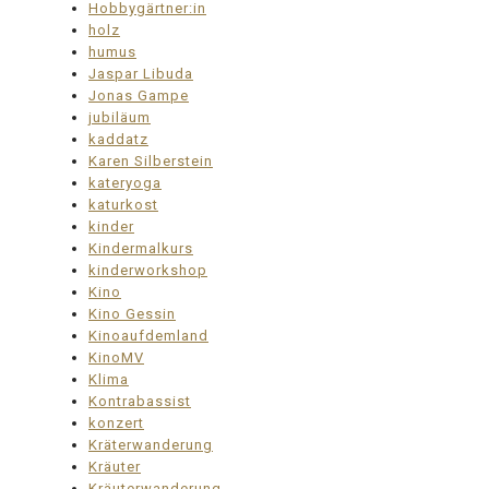
Hobbygärtner:in
holz
humus
Jaspar Libuda
Jonas Gampe
jubiläum
kaddatz
Karen Silberstein
kateryoga
katurkost
kinder
Kindermalkurs
kinderworkshop
Kino
Kino Gessin
Kinoaufdemland
KinoMV
Klima
Kontrabassist
konzert
Kräterwanderung
Kräuter
Kräuterwanderung