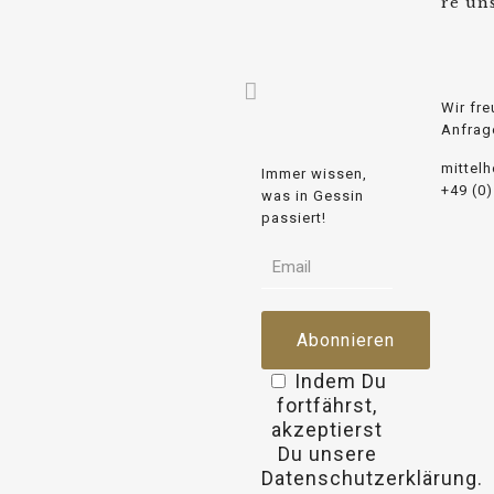
osteo
re un
cabin
Wir fre
Anfrag
mittel
Immer wissen,
+49 (0
was in Gessin
passiert!
Indem Du
fortfährst,
akzeptierst
Du unsere
Datenschutzerklärung.